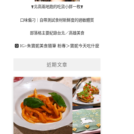
❣️北高兩地跑的吃貨小胖一枚❣️
口味偏刁｜自帶測試食材新鮮度的過敏體質
部落格主要紀錄台北／高雄美食
🅾 IG>
朱寶妮美食隨筆
粉專＞
寶妮今天吃什麼
近期文章