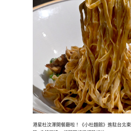
港星杜汶澤開餐廳啦！《小杜麵館》進駐台北東