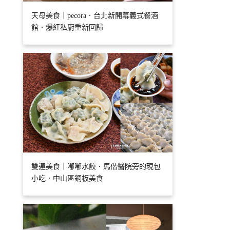
天母美食｜pecora．台北新開幕義式餐酒
館．爆紅私廚重新回歸
雙連美食｜嘟嘟水餃．馬偕醫院旁的現包
小吃．中山區銅板美食