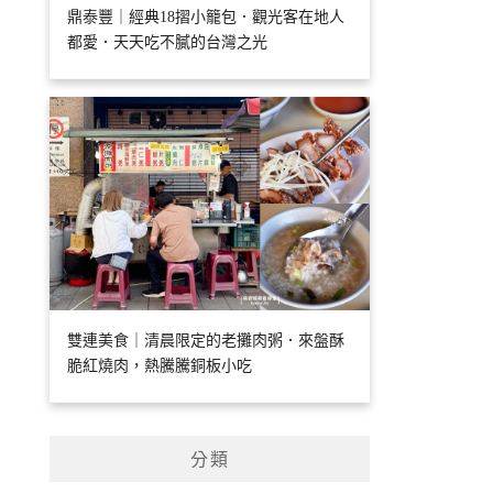
鼎泰豐｜經典18摺小籠包．觀光客在地人
都愛．天天吃不膩的台灣之光
雙連美食｜清晨限定的老攤肉粥．來盤酥
脆紅燒肉，熱騰騰銅板小吃
分類