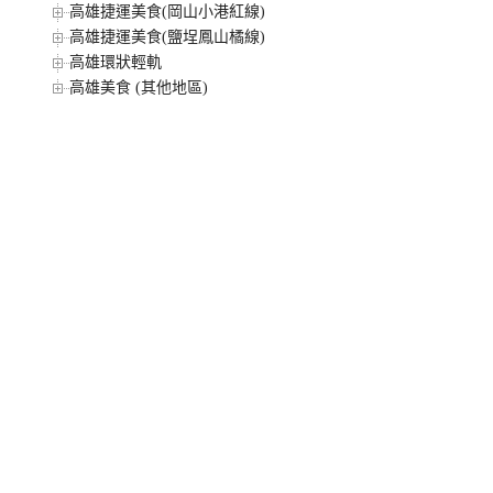
高雄捷運美食(岡山小港紅線)
高雄捷運美食(鹽埕鳳山橘線)
高雄環狀輕軌
高雄美食 (其他地區)