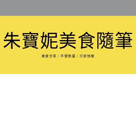
朱寶妮美食隨筆
美食分享｜不管熱量｜只求快樂