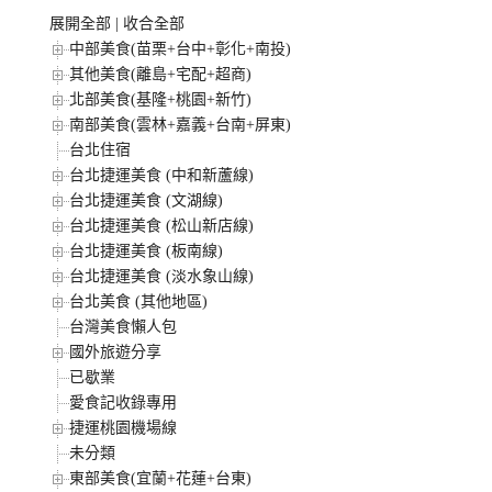
展開全部
|
收合全部
中部美食(苗栗+台中+彰化+南投)
其他美食(離島+宅配+超商)
北部美食(基隆+桃園+新竹)
南部美食(雲林+嘉義+台南+屏東)
台北住宿
台北捷運美食 (中和新蘆線)
台北捷運美食 (文湖線)
台北捷運美食 (松山新店線)
台北捷運美食 (板南線)
台北捷運美食 (淡水象山線)
台北美食 (其他地區)
台灣美食懶人包
國外旅遊分享
已歇業
愛食記收錄專用
捷運桃園機場線
未分類
東部美食(宜蘭+花蓮+台東)