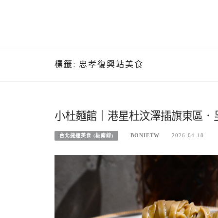
標籤:
忠孝復興站美食
小杜麵館｜港星杜汶澤插旗東區．
BONIETW
2026-04-18
台北捷運美食 (板南線)