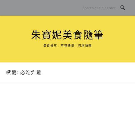
Skip
to
content
朱寶妮美食隨筆
美食分享｜不管熱量｜只求快樂
標籤:
必吃炸雞