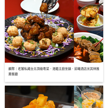
麟聚｜老饕私藏台北頂級粵菜．港籍主廚坐鎮．茹曦酒店米其林推
薦餐廳