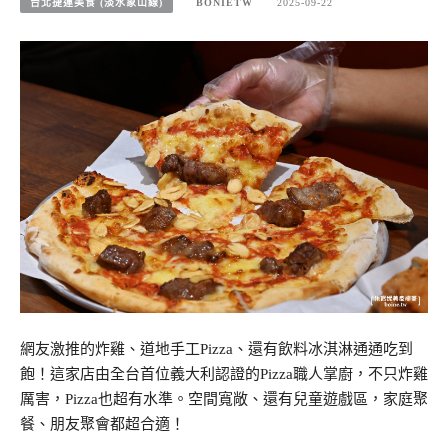
台北捷運美食 (淡水象山線)
BONIETW
2025-09-22
網友激推的炸雞、道地手工Pizza、還有飲料冰淇淋通通吃到
飽！這家店由全台首位義大利認證的Pizza職人掌廚，不只炸雞
厲害，Pizza也超有水準。空間寬敞、還有兒童遊戲區，家庭聚
餐、朋友聚會都超合適！