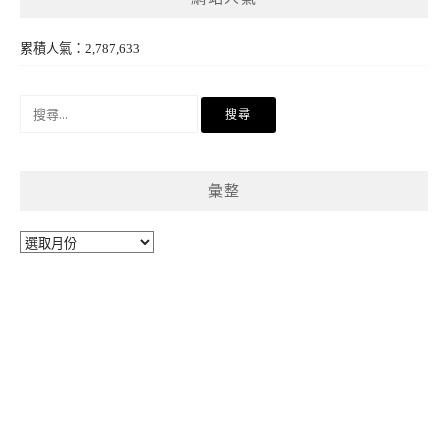
累積人氣：2,787,633
搜
尋
關
鍵
彙整
字:
彙
整