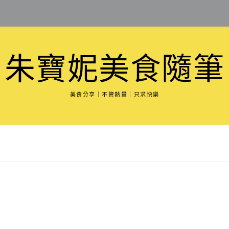
朱寶妮美食隨筆
美食分享｜不管熱量｜只求快樂