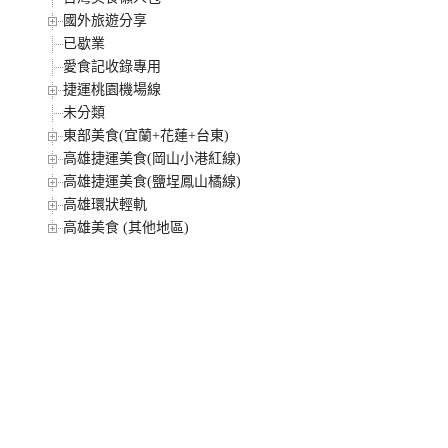
國外旅遊分享
已歇業
愛食記收錄專用
捷運桃園機場線
未分類
東部美食(宜蘭+花蓮+台東)
高雄捷運美食(岡山小港紅線)
高雄捷運美食(鹽埕鳳山橘線)
高雄環狀輕軌
高雄美食 (其他地區)