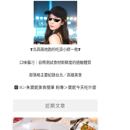
❣️北高兩地跑的吃貨小胖一枚❣️
口味偏刁｜自帶測試食材新鮮度的過敏體質
部落格主要紀錄台北／高雄美食
🅾 IG>
朱寶妮美食隨筆
粉專＞
寶妮今天吃什麼
近期文章