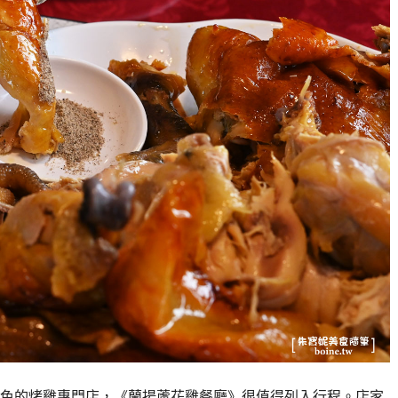
色的烤雞專門店，《蘭揚蘆花雞餐廳》很值得列入行程。店家