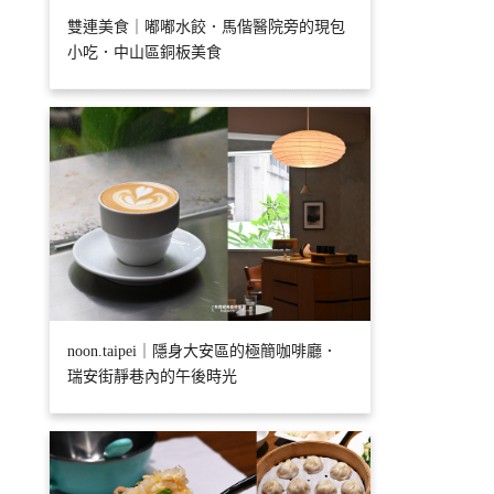
雙連美食｜嘟嘟水餃．馬偕醫院旁的現包
小吃．中山區銅板美食
noon.taipei｜隱身大安區的極簡咖啡廳．
瑞安街靜巷內的午後時光