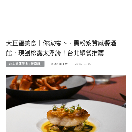
大巨蛋美食｜你家樓下．黑粉系質感餐酒
館．現刨松露太浮誇！台北聚餐推薦
台北捷運美食 (板南線)
BONIETW
2025-11-07