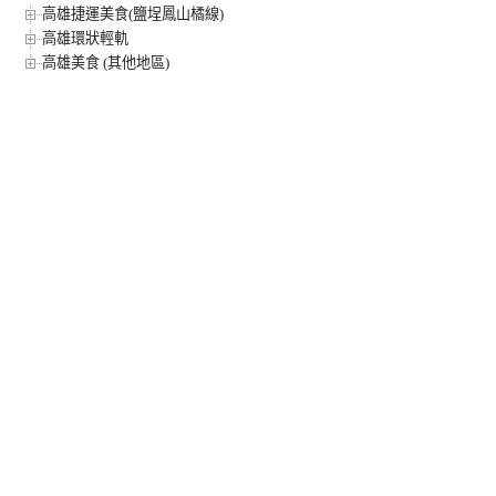
高雄捷運美食(鹽埕鳳山橘線)
高雄環狀輕軌
高雄美食 (其他地區)