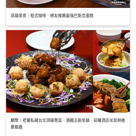
高雄美食｜程式咖啡．網友推薦最強巴斯克蛋糕
麟聚｜老饕私藏台北頂級粵菜．港籍主廚坐鎮．茹曦酒店米其林推
薦餐廳