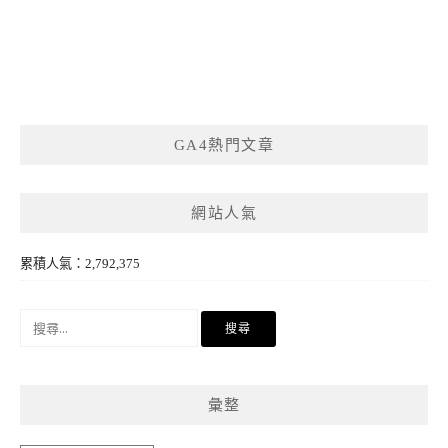
GA4熱門文章
網站人氣
累積人氣：2,792,375
搜
尋
關
鍵
彙整
字: