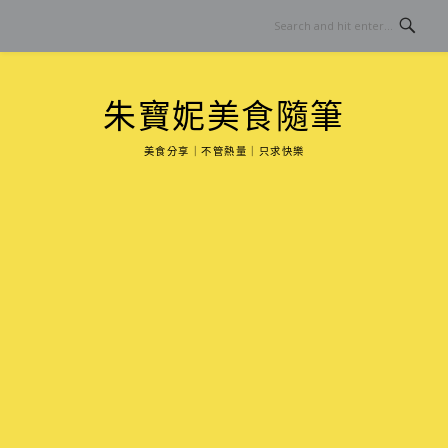
Skip
to
content
朱寶妮美食隨筆
美食分享｜不管熱量｜只求快樂