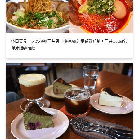
林口美食｜天鳥拉麵三井店．機捷A9站走路就能到，三井Outlet旁
彈牙細麵推薦