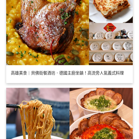
高雄美食｜貝佛街餐酒坊．德國主廚坐鎮！高流旁人氣義式料理