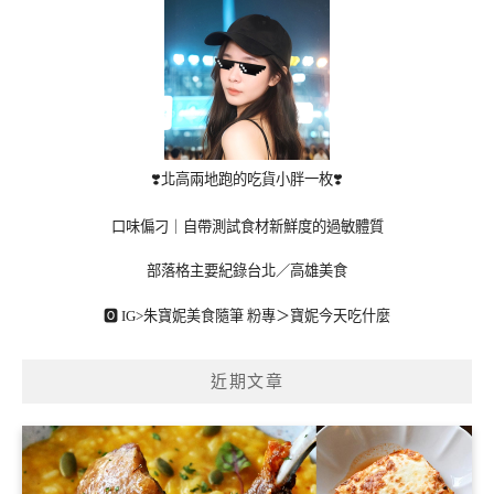
❣️北高兩地跑的吃貨小胖一枚❣️
口味偏刁｜自帶測試食材新鮮度的過敏體質
部落格主要紀錄台北／高雄美食
🅾 IG>
朱寶妮美食隨筆
粉專＞
寶妮今天吃什麼
近期文章