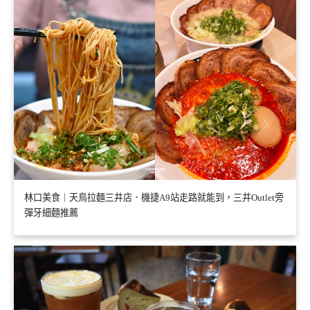
林口美食｜天鳥拉麵三井店．機捷A9站走路就能到，三井Outlet旁
彈牙細麵推薦