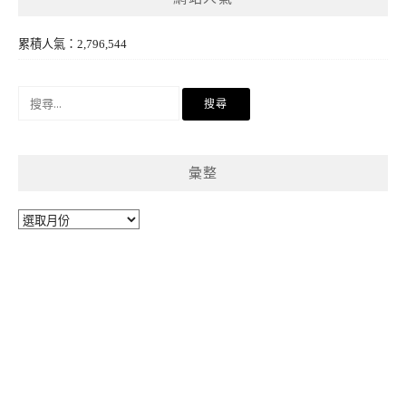
累積人氣：2,796,544
搜
尋
關
鍵
彙整
字:
彙
整