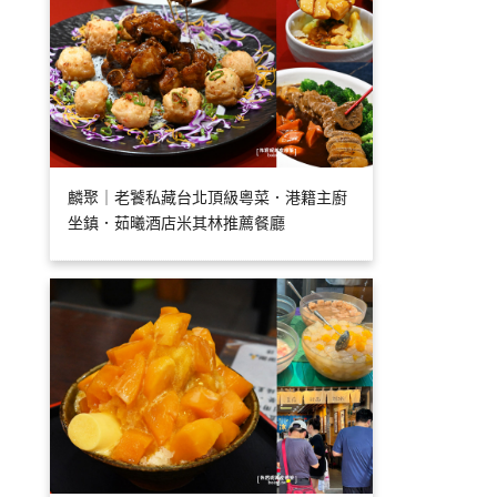
麟聚｜老饕私藏台北頂級粵菜．港籍主廚
坐鎮．茹曦酒店米其林推薦餐廳