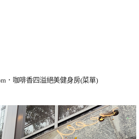
oom．咖啡香四溢絕美健身房(菜單)