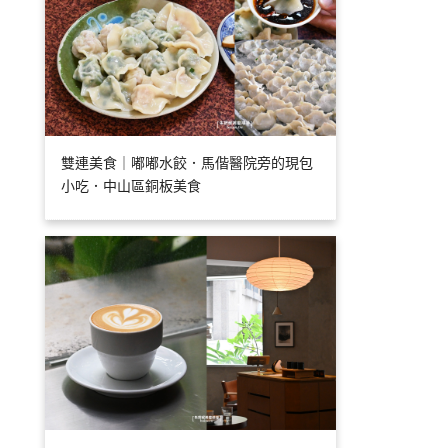
雙連美食｜嘟嘟水餃．馬偕醫院旁的現包
小吃．中山區銅板美食