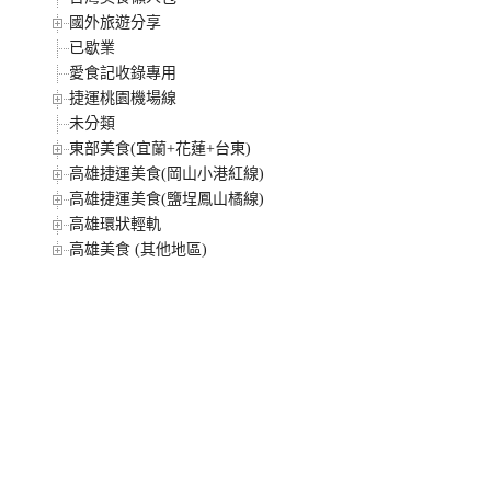
國外旅遊分享
已歇業
愛食記收錄專用
捷運桃園機場線
未分類
東部美食(宜蘭+花蓮+台東)
高雄捷運美食(岡山小港紅線)
高雄捷運美食(鹽埕鳳山橘線)
高雄環狀輕軌
高雄美食 (其他地區)