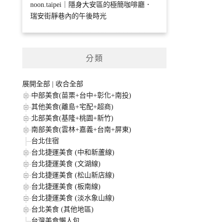
noon.taipei｜隱身大安區的極簡咖啡廳．
瑞安街靜巷內的午後時光
分類
展開全部
|
收合全部
中部美食(苗栗+台中+彰化+南投)
其他美食(離島+宅配+超商)
北部美食(基隆+桃園+新竹)
南部美食(雲林+嘉義+台南+屏東)
台北住宿
台北捷運美食 (中和新蘆線)
台北捷運美食 (文湖線)
台北捷運美食 (松山新店線)
台北捷運美食 (板南線)
台北捷運美食 (淡水象山線)
台北美食 (其他地區)
台灣美食懶人包