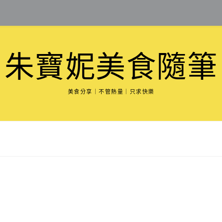
朱寶妮美食隨筆
美食分享｜不管熱量｜只求快樂