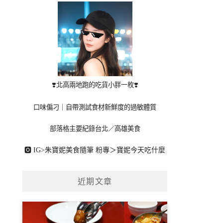
❣️北高兩地跑的吃貨小胖一枚❣️
口味偏刁｜自帶測試食材新鮮度的過敏體質
部落格主要紀錄台北／高雄美食
🅾 IG>
朱寶妮美食隨筆
粉專＞
寶妮今天吃什麼
近期文章