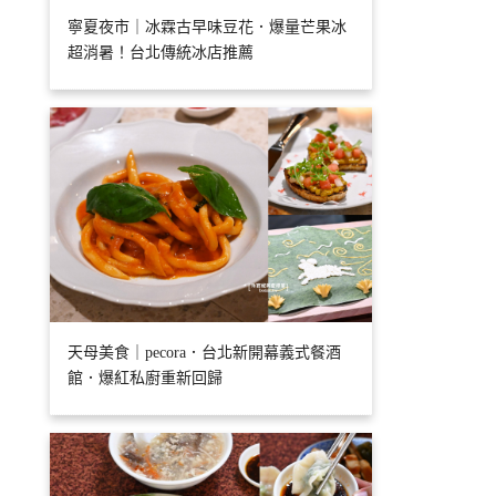
寧夏夜市｜冰霖古早味豆花．爆量芒果冰
超消暑！台北傳統冰店推薦
天母美食｜pecora．台北新開幕義式餐酒
館．爆紅私廚重新回歸