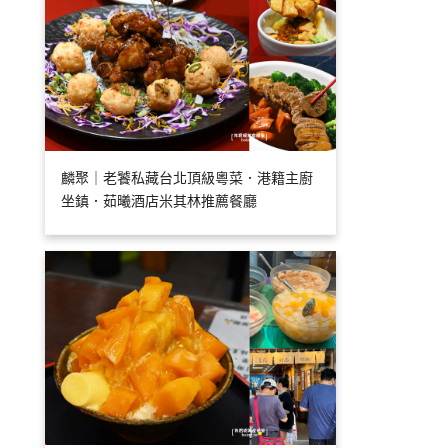
麟聚｜老饕私藏台北頂級粵菜．港籍主廚
坐鎮．茹曦酒店米其林推薦餐廳