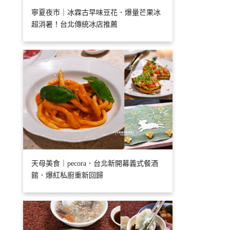
寧夏夜市｜冰霖古早味豆花．爆量芒果冰
超消暑！台北傳統冰店推薦
天母美食｜pecora．台北新開幕義式餐酒
館．爆紅私廚重新回歸