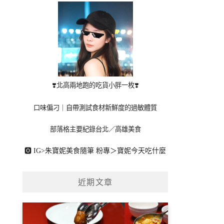
❣️北高兩地跑的吃貨小胖一枚❣️
口味偏刁｜自帶測試食材新鮮度的過敏體質
部落格主要紀錄台北／高雄美食
🅾 IG>
朱寶妮美食隨筆
粉專＞
寶妮今天吃什麼
近期文章