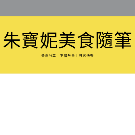
朱寶妮美食隨筆
美食分享｜不管熱量｜只求快樂