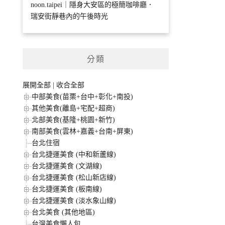
noon.taipei｜隱身大安區的極簡咖啡廳．
瑞安街靜巷內的午後時光
分類
展開全部
|
收合全部
中部美食(苗栗+台中+彰化+南投)
其他美食(離島+宅配+超商)
北部美食(基隆+桃園+新竹)
南部美食(雲林+嘉義+台南+屏東)
台北住宿
台北捷運美食 (中和新蘆線)
台北捷運美食 (文湖線)
台北捷運美食 (松山新店線)
台北捷運美食 (板南線)
台北捷運美食 (淡水象山線)
台北美食 (其他地區)
台灣美食懶人包