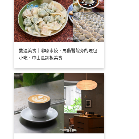
雙連美食｜嘟嘟水餃．馬偕醫院旁的現包
小吃．中山區銅板美食