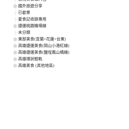
國外旅遊分享
已歇業
愛食記收錄專用
捷運桃園機場線
未分類
東部美食(宜蘭+花蓮+台東)
高雄捷運美食(岡山小港紅線)
高雄捷運美食(鹽埕鳳山橘線)
高雄環狀輕軌
高雄美食 (其他地區)