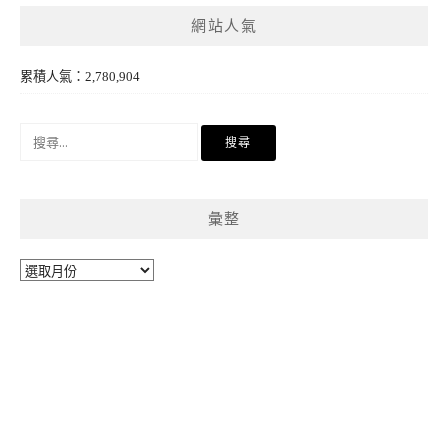
網站人氣
累積人氣：2,780,904
搜
尋
關
鍵
彙整
字:
彙
整