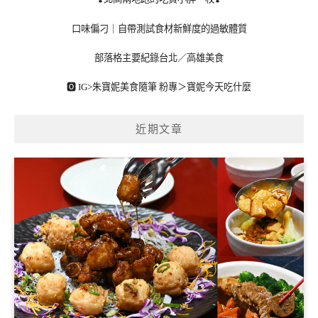
口味偏刁｜自帶測試食材新鮮度的過敏體質
部落格主要紀錄台北／高雄美食
🅾 IG>
朱寶妮美食隨筆
粉專＞
寶妮今天吃什麼
近期文章