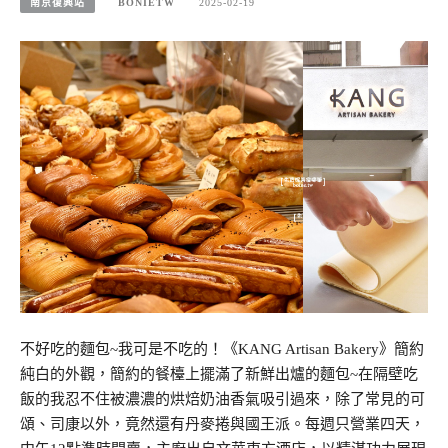
南京復興站
BONIETW
2025-02-19
不好吃的麵包~我可是不吃的！《KANG Artisan Bakery》簡約
純白的外觀，簡約的餐檯上擺滿了新鮮出爐的麵包~在隔壁吃
飯的我忍不住被濃濃的烘焙奶油香氣吸引過來，除了常見的可
頌、司康以外，竟然還有丹麥捲與國王派。每週只營業四天，