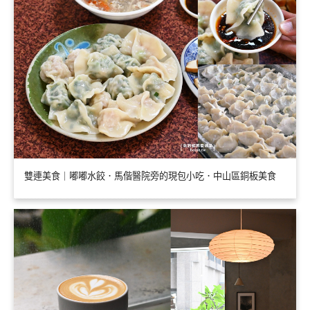
雙連美食｜嘟嘟水餃．馬偕醫院旁的現包小吃．中山區銅板美食