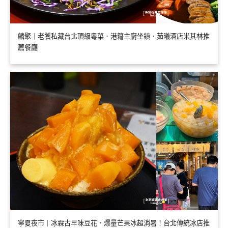
麟聚｜老饕私藏台北頂級粵菜．港籍主廚坐鎮．茹曦酒店米其林推
薦餐廳
寧夏夜市｜冰霖古早味豆花．爆量芒果冰超消暑！台北傳統冰店推