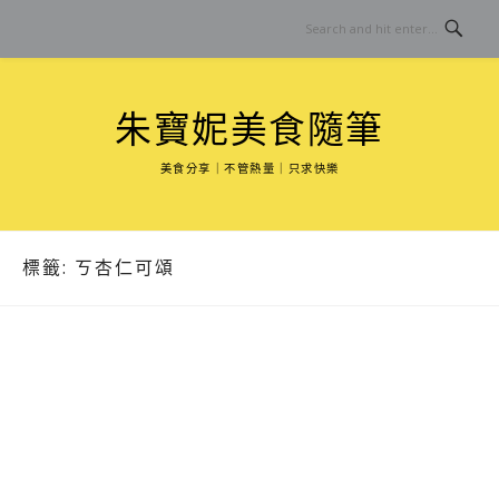
Skip
to
content
朱寶妮美食隨筆
美食分享｜不管熱量｜只求快樂
標籤:
ㄎ杏仁可頌