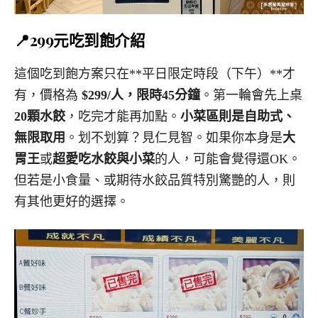
📍299元吃到飽介紹
這個吃到飽方案只在**平日限定時段（下午）**才
有，價格為
$299/人，限時45分鐘
。第一輪會先上桌
20顆水餃
，吃完才能再加點。
小菜區則是自助式、
無限取用
。划不划算？見仁見智。如果你本身是
大
胃王
或
超愛吃水餃與小菜
的人，可能會覺得還OK。
但若是小食量、或期待水餃品質特別驚艷的人，則
有其他更好的選擇。