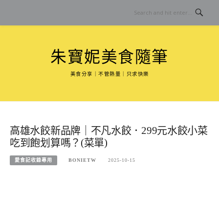
Skip
to
content
朱寶妮美食隨筆
美食分享｜不管熱量｜只求快樂
高雄水餃新品牌｜不凡水餃．299元水餃小菜
吃到飽划算嗎？(菜單)
愛食記收錄專用
BONIETW
2025-10-15