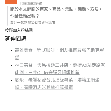
3位網友投票評論
關於本文評論的商家、商品、景點、議題、方法，
你給幾顆星呢？
歡迎一起點擊星號參與評論唷！
按讚加入粉絲團
延伸閱讀
高雄美食｜程式咖啡．網友推薦最強巴斯克蛋
糕
林口美食｜天鳥拉麵三井店．機捷A9站走路就
能到，三井Outlet旁彈牙細麵推薦
麟聚｜老饕私藏台北頂級粵菜．港籍主廚坐
鎮．茹曦酒店米其林推薦餐廳