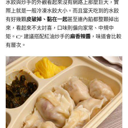
水餃與炒手的外觀看起來沒有網路上那麼巨大，實
際上就是一般冷凍水餃大小。而且當天吃到的水餃
有好幾顆
皮破掉、黏在一起
甚至連內餡都整顆掉出
來，看起來不太討喜，口味則偏向家常、中規中
矩。👉 建議搭配紅油炒手的
麻香辣醬
，味道會比較
有層次。