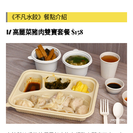
《不凡水餃》餐點介紹
🥢高麗菜豬肉雙寶套餐 $158