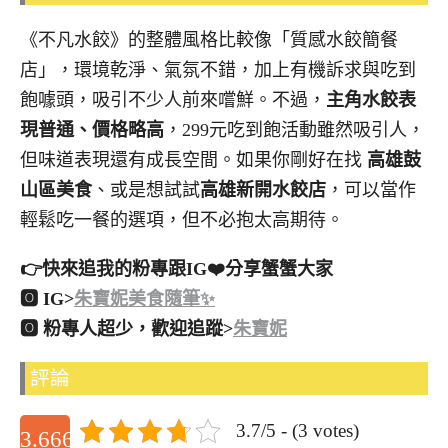
《不凡水餃》的整體風格比較像「質感水餃簡餐
店」，環境乾淨、氣氛不錯，加上有機訴求與吃到
飽噱頭，吸引不少人前來嚐鮮。不過，
主角水餃表
現普通、價格略高
，299元吃到飽活動雖然吸引人，
但味道表現還有成長空間。如果你剛好在找
高雄鼓
山區美食
、或是想試試
高雄新開水餃店
，可以當作
輕鬆吃一餐的選項，但不必抱太高期待。
👉快來追我的粉專跟IG❤️分享蟹蟹大家
🅾 IG>
朱寶妮美食隨筆✨
🅾 粉專人超少，歡迎追蹤>
朱寶妮
評論
3.7/5 - (3 votes)
3.6666666666667