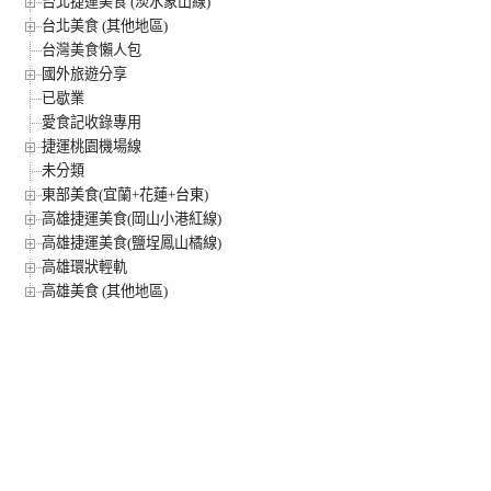
台北捷運美食 (淡水象山線)
台北美食 (其他地區)
台灣美食懶人包
國外旅遊分享
已歇業
愛食記收錄專用
捷運桃園機場線
未分類
東部美食(宜蘭+花蓮+台東)
高雄捷運美食(岡山小港紅線)
高雄捷運美食(鹽埕鳳山橘線)
高雄環狀輕軌
高雄美食 (其他地區)