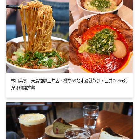
林口美食｜天鳥拉麵三井店．機捷A9站走路就能到，三井Outlet旁
彈牙細麵推薦