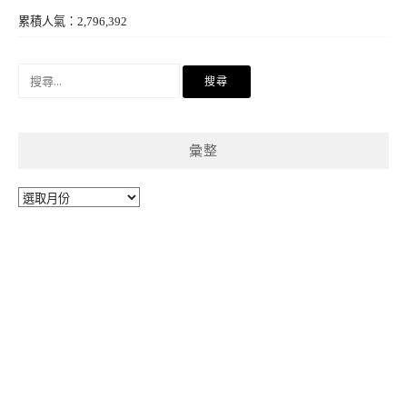
累積人氣：2,796,392
搜
尋
關
鍵
彙整
字:
彙
整