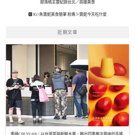
部落格主要紀錄台北／高雄美食
🅾 IG>
朱寶妮美食隨筆
粉專＞
寶妮今天吃什麼
近期文章
季緣CHI YUAN｜以台灣茶與新鮮水果．喝出四季層次風味的手搖